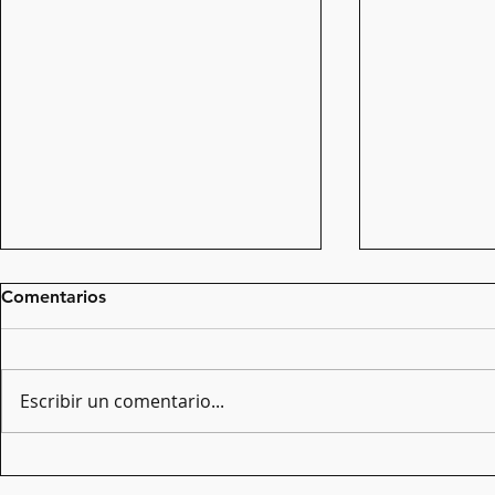
Comentarios
La Marató 2025
Escribir un comentario...
L’Arxiu Teat
Andreu org