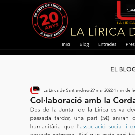
LA LÍRICA
Inici
Blog
Entrades
Pres
EL BLO
La Lírica de Sant andreu
29 mar 2022
1 min de l
Col·laboració amb la Cord
Des de la Junta  de la Lírica es va de
passada tardor, una part (5€) aniran d
humanitària que l'
associació social i 
aquesta setmana. Així que cada soci ha c