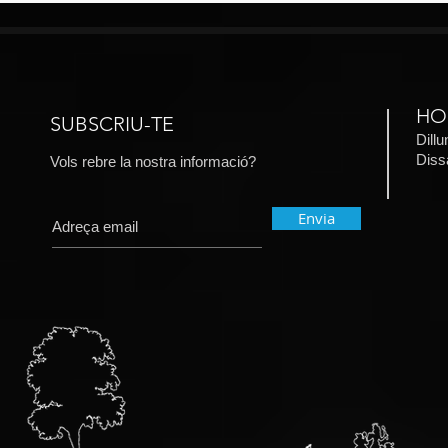
conversa so
amateur
HO
SUBSCRIU-TE
Dill
​Dis
Vols rebre la nostra informació?
Envia