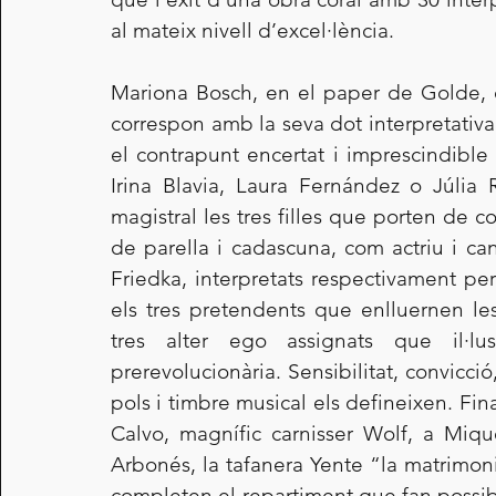
al mateix nivell d’excel·lència.
Mariona Bosch, en el paper de Golde, d
correspon amb la seva dot interpretativa
el contrapunt encertat i imprescindible 
Irina Blavia, Laura Fernández o Júlia
magistral les tres filles que porten de co
de parella i cadascuna, com actriu i can
Friedka, interpretats respectivament per
els tres pretendents que enlluernen les
tres alter ego assignats que il·lu
prerevolucionària. Sensibilitat, convicci
pols i timbre musical els defineixen. Fin
Calvo, magnífic carnisser Wolf, a Mique
Arbonés, la tafanera Yente “la matrimonier
completen el repartiment que fan possib