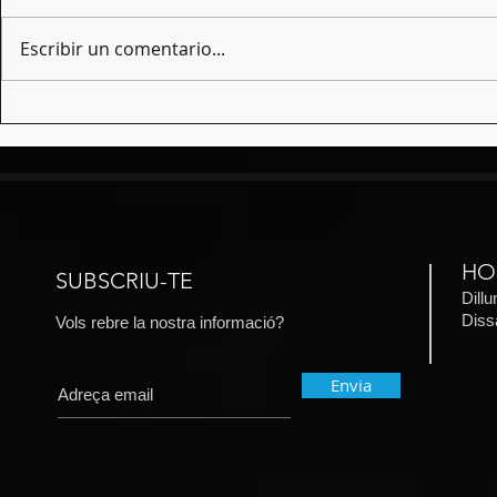
Escribir un comentario...
Tornem de Titipú
El Mikado, 
Andreu de 
HO
SUBSCRIU-TE
Dill
​Dis
Vols rebre la nostra informació?
Envia