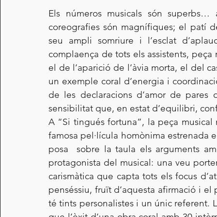
Els números musicals són superbs… a 
coreografies són magnífiques; el patí 
seu ampli somriure i l’esclat d’aplau
complaença de tots els assistents, peça 
el de l’aparició de l’àvia morta, el del c
un exemple coral d’energia i coordinaci
de les declaracions d’amor de pares o 
sensibilitat que, en estat d’equilibri, con
A “Si tingués fortuna”, la peça musical 
famosa pel·lícula homònima estrenada el
posa  sobre la taula els arguments am
protagonista del musical: una veu porten
carismàtica que capta tots els focus d’at
penséssiu, fruït d’aquesta afirmació i el
té tints personalistes i un únic referent.
que l’èxit d’una obra coral amb 30 intèrp