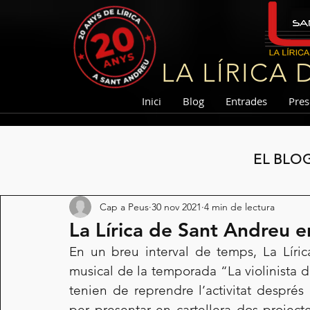
LA LÍRICA
Inici
Blog
Entrades
Pres
EL BLO
Cap a Peus
30 nov 2021
4 min de lectura
La Lírica de Sant Andreu 
En un breu interval de temps, La Líri
musical de la temporada “La violinista 
tenien de reprendre l’activitat després
per presentar en cartellera dos project