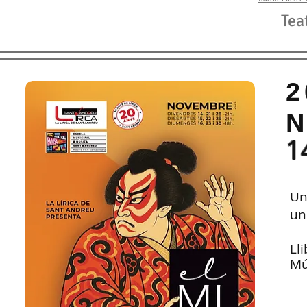
Tea
2
1
Un
un
Lli
Mú