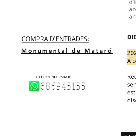
d’
ab
am
DI
COMPRA D'ENTRADES:
Monumental de Mataró
20
A c
Re
TELÈFON INFORMACIÓ:
686945155
sen
es
dis