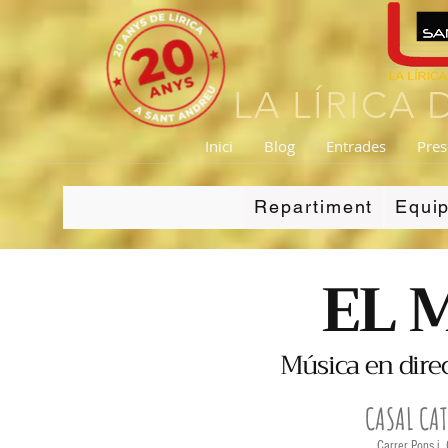
LA LÍRICA
Inici
Blog
Entrades
Pres
Repartiment
Equip
EL 
Música en dire
CASAL CAT
Carrer Pons i