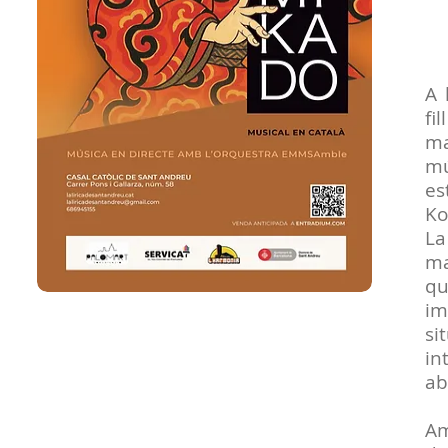
A 
fi
ma
mú
es
Ko
La
ma
qu
im
si
in
ab
Am