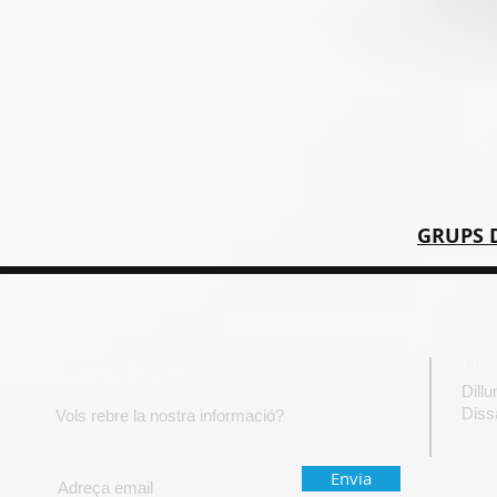
GRUPS 
HO
SUBSCRIU-TE
Dill
​Dis
Vols rebre la nostra informació?
Envia