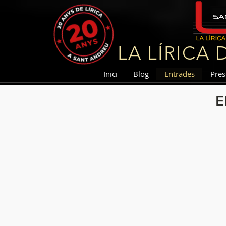
LA LÍRICA
Inici
Blog
Entrades
Pres
E
MUSIC