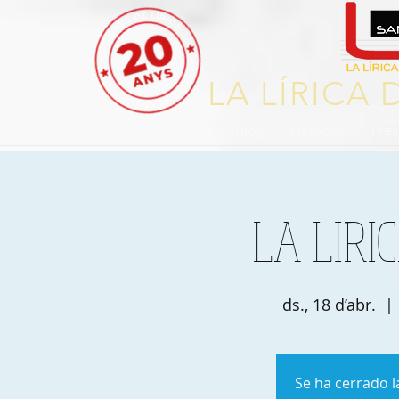
LA LÍRICA
Inici
Blog
Entrades
Pres
LA LIRI
ds., 18 d’abr.
  | 
Se ha cerrado l