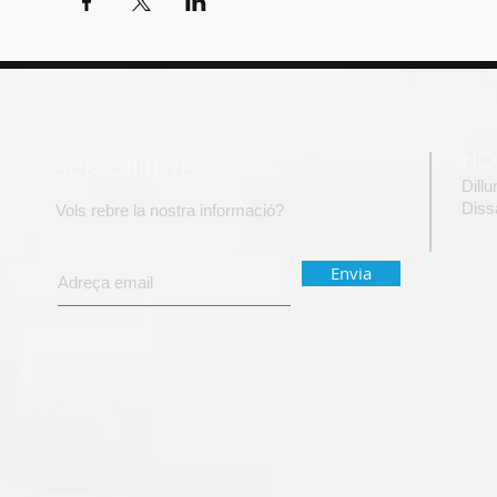
HO
SUBSCRIU-TE
Dill
​Dis
Vols rebre la nostra informació?
Envia