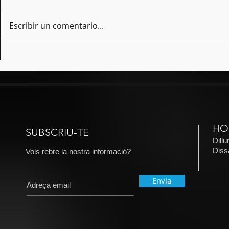
Escribir un comentario...
Breus Sant Andreu, quarta
Celebrem fi
edició
temporada p
HO
SUBSCRIU-TE
Dill
​Dis
Vols rebre la nostra informació?
Envia