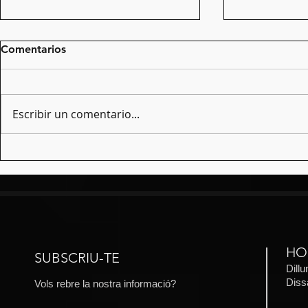
Comentarios
Calçotada 
Escribir un comentario...
Mostra dels Kids (curs 2025-
26)
HO
SUBSCRIU-TE
Dill
​Dis
Vols rebre la nostra informació?