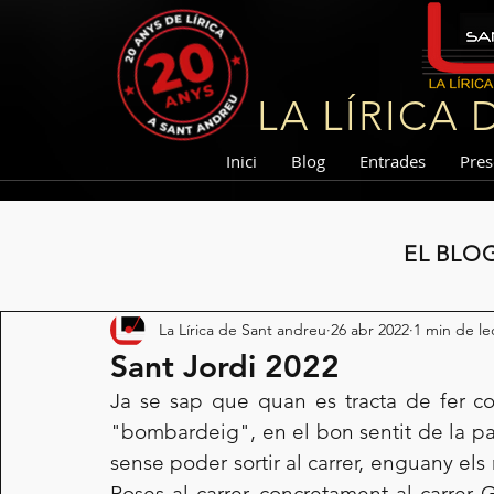
LA LÍRICA
Inici
Blog
Entrades
Pres
EL BLO
La Lírica de Sant andreu
26 abr 2022
1 min de le
Sant Jordi 2022
Ja se sap que quan es tracta de fer co
"bombardeig", en el bon sentit de la pa
sense poder sortir al carrer, enguany els
Roses al carrer, concretament al carrer