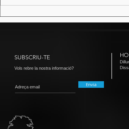
Canço d'amo
La Cançó, en Xavier i la
Teresa…
HO
SUBSCRIU-TE
Dill
​Dis
Vols rebre la nostra informació?
Envia