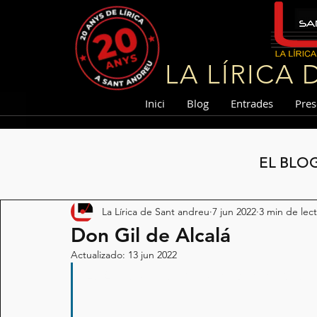
LA LÍRICA
Inici
Blog
Entrades
Pres
EL BLO
La Lírica de Sant andreu
7 jun 2022
3 min de lec
Don Gil de Alcalá
Actualizado:
13 jun 2022
La Lírica de Sant Andreu presenta la