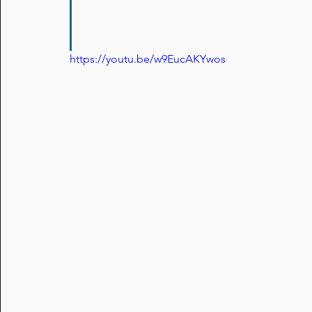
“DON GIL DE ALCALÁ”
Música i lletra de MANUEL PENELL
https://youtu.be/w9EucAKYwos