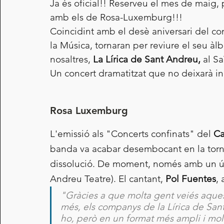
Ja és oficial!! Reserveu el mes de maig
amb els de Rosa-Luxemburg!!!
Coincidint amb el desè aniversari del co
la Música, tornaran per reviure el seu à
nosaltres, 
La Lírica de Sant Andreu,
 al Sa
Un concert dramatitzat que no deixarà in
Rosa Luxemburg
L'emissió als "Concerts confinats" del 
Ca
banda va acabar desembocant en la torna
dissolució. De moment, només amb un úni
Andreu Teatre). El cantant, 
Pol Fuentes
,
"Gràcies a que molta gent veiés aquest
més, els companys de la Lírica de San
ho, però en un format més ampli i molt 