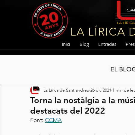
LA LÍRICA
Inici
Blog
Entrades
Pres
EL BLO
La Lírica de Sant andreu
26 dic 2021
1 min de le
Torna la nostàlgia a la mús
destacats del 2022
Font: 
CCMA